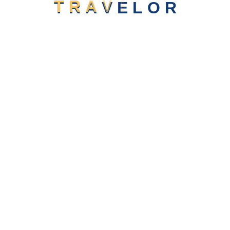
T
R
A
V
E
L
O
R