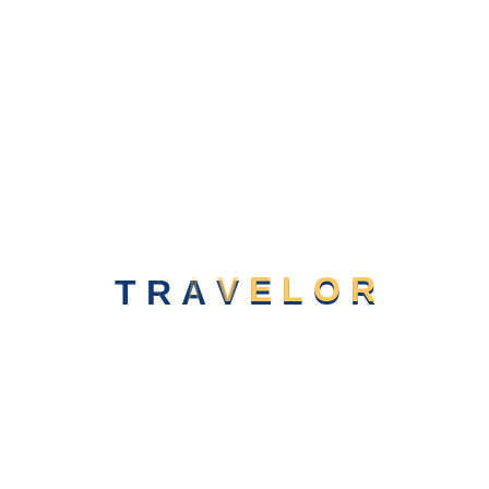
T
R
A
V
E
L
O
R